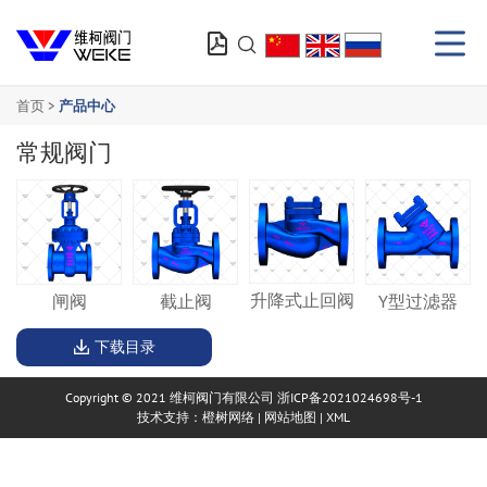


首页 >
产品中心
常规阀门
升降式止回阀
Y型过滤器
闸阀
截止阀
下载目录

Copyright © 2021 维柯阀门有限公司
浙ICP备2021024698号-1
技术支持：橙树网络
|
网站地图
|
XML