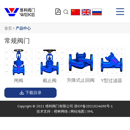


首页 >
产品中心
常规阀门
升降式止回阀
Y型过滤器
闸阀
截止阀
下载目录

Copyright © 2021 维柯阀门有限公司
浙ICP备2021024698号-1
技术支持：橙树网络
|
网站地图
|
XML